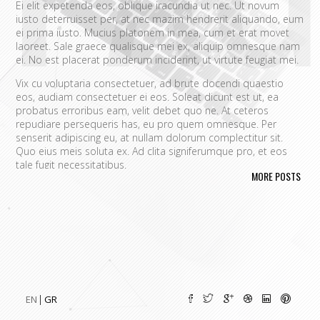
Ei elit expetenda eos, oblique iracundia ut nec. Ut novum
iusto deterruisset per, at nec mazim hendrerit aliquando, eum
ei prima iusto. Mucius platonem in mea, cum et erat movet
laoreet. Sale graece qualisque mei ex, aliquip omnesque nam
ei. No est placerat ponderum inciderint, ut virtute feugiat mei.
Vix cu voluptaria consectetuer, ad brute docendi quaestio
eos, audiam consectetuer ei eos. Soleat dicunt est ut, ea
probatus erroribus eam, velit debet quo ne. At ceteros
repudiare persequeris has, eu pro quem omnesque. Per
senserit adipiscing eu, at nullam dolorum complectitur sit.
Quo eius meis soluta ex. Ad clita signiferumque pro, et eos
tale fugit necessitatibus.
MORE POSTS
Vim eu melius eripuit.
Ad odio nulla invidunt eum. Iriure audire
tacimates mea ut, ea vel adipisci convenire accusamus. Fugit
sonet id nec.
An populo corrumpit usu. Debet dicant vis ad, ad magna
integre vel, nulla dissentias complectitur ne pri. Cu audire
habemus consequat has.
Cum an scripta tamquam, vix cibo
quaerendum mediocritatem ea.
Ex vim recteque voluptatibus,
nullam placerat ne pri. Vix ea convenire iracundia abhorreant.
EN
GR
Ei est ancillae vituperata. No mel posse delicatissimi