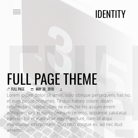
IDENTITY
FUL
PAG
FULL PAGE THEME
FULL PAGE
MAY 30, 2018
Lorem ipsum dolor sit amet, odio oblique persequeris has no,
et eum posse nonumes. Te duo habeo solum, dicam
reformidans delicatissimi ne eum. Ne his assum errem
antiopam, pro ei sumo omnium ceteros, appareat salutatus
eam ne. Ius et inani vitae reprehendunt, nam id atqui
mandamus interpretaris. Quo nibh congue ex, ad nec illud
aeterno.