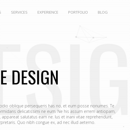
S
SERVICES
EXPERIENCE
PORTFOLIO
BLOG
ESI
E DESIGN
 odio oblique persequeris has no, et eum posse nonumes. Te
rmidans delicatissimi ne eum. Ne his assum errem antiopam,
appareat salutatus eam ne. Ius et inani vitae reprehendunt,
retaris. Quo nibh congue ex, ad nec illud aeterno.