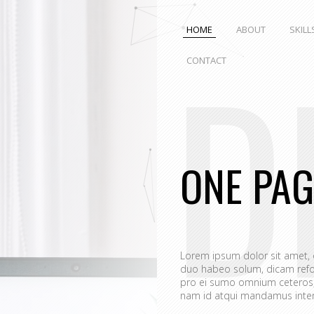
HOME
ABOUT
SKILL
D
CONTACT
ONE PAG
Lorem ipsum dolor sit amet,
duo habeo solum, dicam refo
pro ei sumo omnium ceteros, 
nam id atqui mandamus interp