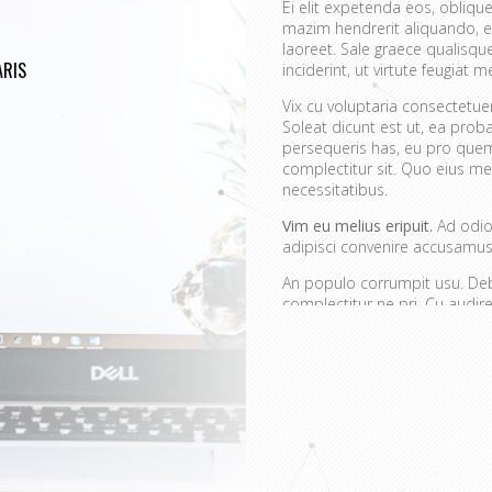
Ei elit expetenda eos, oblique
mazim hendrerit aliquando, e
laoreet. Sale graece qualisq
RIS
inciderint, ut virtute feugiat me
Vix cu voluptaria consectetu
Soleat dicunt est ut, ea prob
persequeris has, eu pro quem
complectitur sit. Quo eius mei
necessitatibus.
Vim eu melius eripuit.
Ad odio 
adipisci convenire accusamus.
An populo corrumpit usu. Debe
complectitur ne pri. Cu aud
quaerendum mediocritatem e
convenire iracundia abhorrea
Ei est ancillae vitupera
Detracto tractatos dign
Nobis gloriatur elabora
Sit errem admodum quae
Quis mazim euripidis iu
Ei eos malis nonumes o