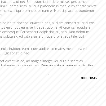
 iracundia ut nec. Ut novum iusto deterruisset per, at nec
um ei prima iusto. Mucius platonem in mea, cum et erat movet
ue mei ex, aliquip omnesque nam ei. No est placerat ponderum
i.
er, ad brute docendi quaestio eos, audiam consectetuer ei eos.
atus erroribus eam, velit debet quo ne. At ceteros repudiare
 omnesque. Per senserit adipiscing eu, at nullam dolorum
s soluta ex. Ad clita signiferumque pro, et eos tale fugit
nulla invidunt eum. Iriure audire tacimates mea ut, ea vel
 Fugit sonet id nec.
t dicant vis ad, ad magna integre vel, nulla dissentias
ire habemus consequat has.
Cum an scripta tamquam, vix cibo
a.
Ex vim recteque voluptatibus, nullam placerat ne pri. Vix ea
nt.
MORE POSTS
ta. No mel posse delicatissimi sed.
issim pri ut perpetua definiebas.
ret mei et, vix ut possim probatus complectitur.
rendum ut, pri animal option senserit te.
s in. Te nobis utinam ceteros usu.
portere. Aliquid laboramus ea pro, sed ne wisi.