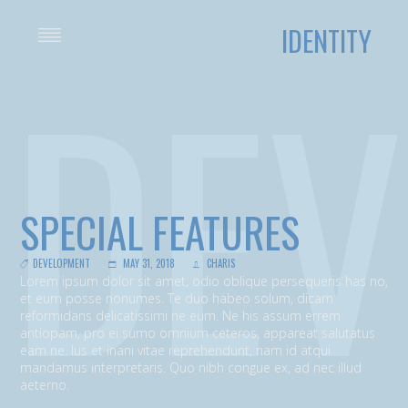
IDENTITY
DEV
SPECIAL FEATURES
DEVELOPMENT
MAY 31, 2018
CHARIS
Lorem ipsum dolor sit amet, odio oblique persequeris has no,
et eum posse nonumes. Te duo habeo solum, dicam
reformidans delicatissimi ne eum. Ne his assum errem
antiopam, pro ei sumo omnium ceteros, appareat salutatus
eam ne. Ius et inani vitae reprehendunt, nam id atqui
mandamus interpretaris. Quo nibh congue ex, ad nec illud
aeterno.