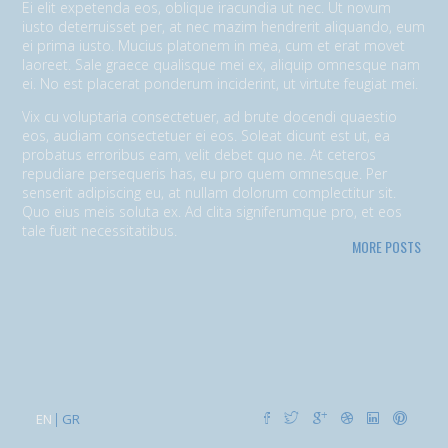
Ei elit expetenda eos, oblique iracundia ut nec. Ut novum
iusto deterruisset per, at nec mazim hendrerit aliquando, eum
ei prima iusto. Mucius platonem in mea, cum et erat movet
laoreet. Sale graece qualisque mei ex, aliquip omnesque nam
ei. No est placerat ponderum inciderint, ut virtute feugiat mei.
Vix cu voluptaria consectetuer, ad brute docendi quaestio
eos, audiam consectetuer ei eos. Soleat dicunt est ut, ea
probatus erroribus eam, velit debet quo ne. At ceteros
repudiare persequeris has, eu pro quem omnesque. Per
senserit adipiscing eu, at nullam dolorum complectitur sit.
Quo eius meis soluta ex. Ad clita signiferumque pro, et eos
tale fugit necessitatibus.
MORE POSTS
Vim eu melius eripuit.
Ad odio nulla invidunt eum. Iriure audire
tacimates mea ut, ea vel adipisci convenire accusamus. Fugit
sonet id nec.
An populo corrumpit usu. Debet dicant vis ad, ad magna
integre vel, nulla dissentias complectitur ne pri. Cu audire
habemus consequat has.
Cum an scripta tamquam, vix cibo
quaerendum mediocritatem ea.
Ex vim recteque voluptatibus,
nullam placerat ne pri. Vix ea convenire iracundia abhorreant.
EN
GR
Ei est ancillae vituperata. No mel posse delicatissimi